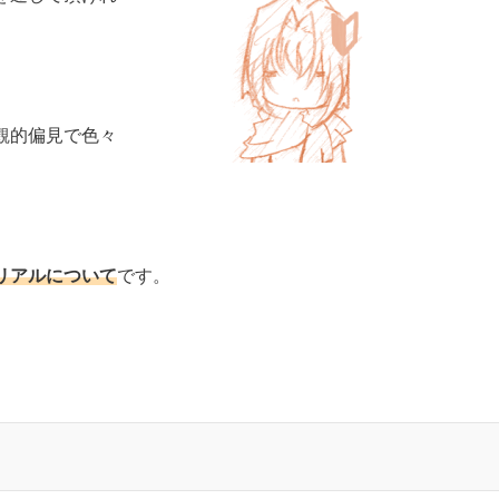
観的偏見で色々
リアルについて
です。